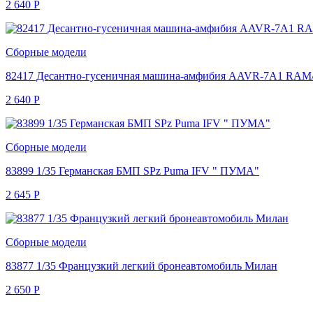
2 640
Р
Сборные модели
82417 Десантно-гусеничная машина-амфибия AAVR-7A1 RAM/
2 640
Р
Сборные модели
83899 1/35 Германская БМП SPz Puma IFV " ПУМА"
2 645
Р
Сборные модели
83877 1/35 Французкий легкий бронеавтомобиль Милан
2 650
Р