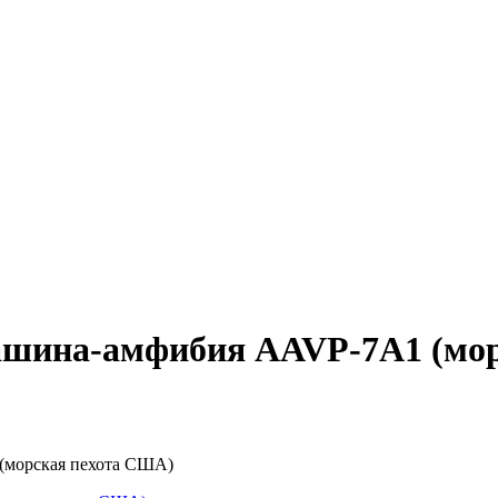
машина-амфибия AAVP-7A1 (мо
(морская пехота США)