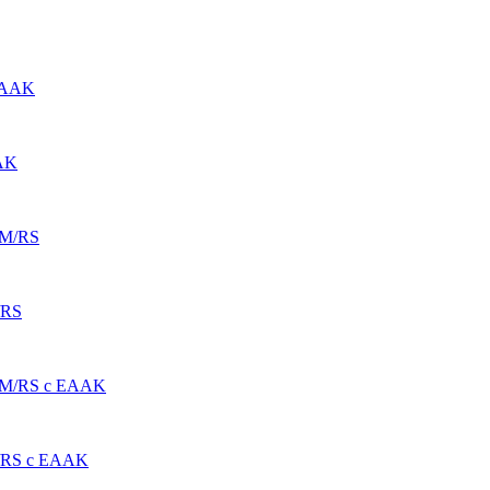
AK
/RS
/RS с EAAK