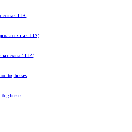
 пехота США)
кая пехота США)
ing bosses