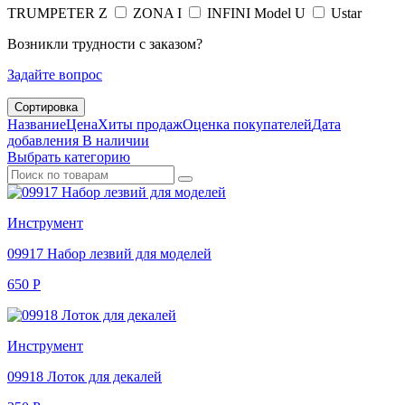
TRUMPETER
Z
ZONA
I
INFINI Model
U
Ustar
Возникли трудности с заказом?
Задайте вопрос
Сортировка
Название
Цена
Хиты продаж
Оценка покупателей
Дата
добавления
В наличии
Выбрать категорию
Инструмент
09917 Набор лезвий для моделей
650
Р
Инструмент
09918 Лоток для декалей