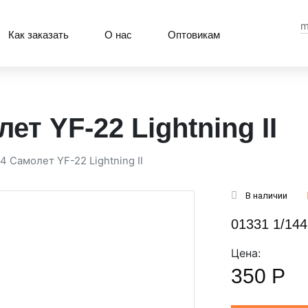
m
Как заказать
О нас
Оптовикам
ет YF-22 Lightning II
44 Самолет YF-22 Lightning II
В наличии
01331 1/144
Цена:
350
Р