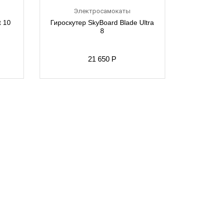
Электросамокаты
t 10
Гироскутер SkyBoard Blade Ultra
8
21 650
Р