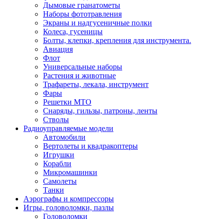
Дымовые гранатометы
Наборы фототравления
Экраны и надгусеничные полки
Колеса, гусеницы
Болты, клепки, крепления для инструмента.
Авиация
Флот
Универсальные наборы
Растения и животные
Трафареты, лекала, инструмент
Фары
Решетки МТО
Снаряды, гильзы, патроны, ленты
Стволы
Радиоуправляемые модели
Автомобили
Вертолеты и квадракоптеры
Игрушки
Корабли
Микромашинки
Самолеты
Танки
Аэрографы и компрессоры
Игры, головоломки, пазлы
Головоломки