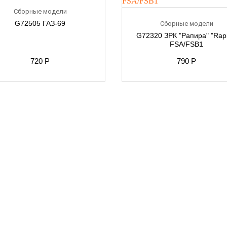
Сборные модели
G72505 ГАЗ-69
Сборные модели
G72320 ЗРК "Рапира" "Rapi
FSA/FSB1
720
Р
790
Р