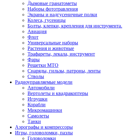
Дымовые гранатометы
Наборы фототравления
Экраны и надгусеничные полки
Колеса, гусеницы
Болты, клепки, крепления для инструмента.
Авиация
Флот
Универсальные наборы
Растения и животные
Трафареты, лекала, инструмент
Фары
Решетки МТО
Снаряды, гильзы, патроны, ленты
Стволы
Радиоуправляемые модели
Автомобили
Вертолеты и квадракоптеры
Игрушки
Корабли
Микромашинки
Самолеты
Танки
Аэрографы и компрессоры
Игры, головоломки, пазлы
Головоломки