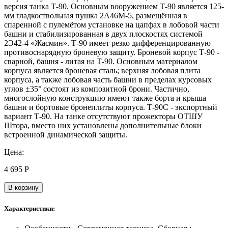
версия танка Т-90. Основным вооружением Т-90 является 125-
мм гладкоствольная пушка 2А46М-5, размещённая в
спаренной с пулемётом установке на цапфах в лобовой части
башни и стабилизированная в двух плоскостях системой
2Э42-4 «Жасмин». Т-90 имеет резко дифференцированную
противоснарядную броневую защиту. Броневой корпус Т-90 -
сварной, башня - литая на Т-90. Основным материалом
корпуса является броневая сталь; верхняя лобовая плита
корпуса, а также лобовая часть башни в пределах курсовых
углов ±35° состоят из композитной брони. Частично,
многослойную конструкцию имеют также борта и крыша
башни и бортовые бронеплиты корпуса. Т-90С - экспортный
вариант Т-90. На танке отсутствуют прожекторы ОТШУ
Штора, вместо них установлены дополнительные блоки
встроенной динамической защиты.
Цена:
4 695
Р
В корзину
Характеристики: