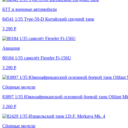
БТТ и военные автомобили
84541 1/35 Type-59-D Китайский средний танк
3 290
Р
Авиация
80184 1/35 самолёт Fieseler Fi-156U
3 290
Р
Сборные модели
83897 1/35 Южноафриканский основной боевой танк Olifant 
3 260
Р
Сборные модели