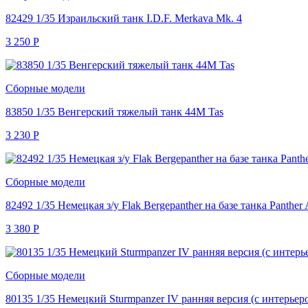
82429 1/35 Израильский танк I.D.F. Merkava Mk. 4
3 250
Р
Сборные модели
83850 1/35 Венгерский тяжелый танк 44M Tas
3 230
Р
Сборные модели
82492 1/35 Немецкая з/у Flak Bergepanther на базе танка Panther
3 380
Р
Сборные модели
80135 1/35 Немецкий Sturmpanzer IV ранняя версия (с интерьер