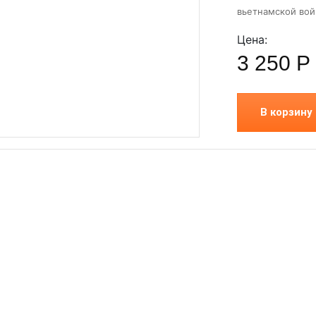
вьетнамской вой
Цена:
3 250
Р
В корзину