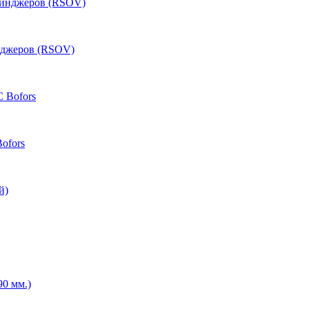
нджеров (RSOV)
ofors