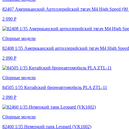
82407 Американский Артеллерийский тягач M4 High Speed (90 
2 090
Р
Сборные модели
82408 1/35 Американский артиллерийский тягач M4 High Speed 
2 090
Р
Сборные модели
84505 1/35 Китайский бронеавтомобиль PLA ZTL-11
2 090
Р
Сборные модели
82460 1/35 Немецкий танк Leopard (VK1602)