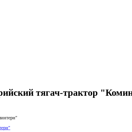
ерийский тягач-трактор "Коми
минтерн"