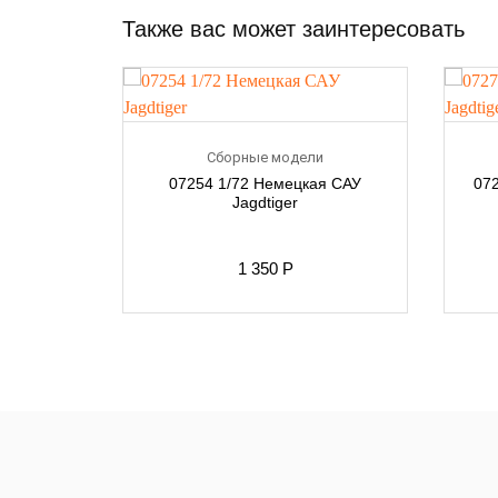
Также вас может заинтересовать
и
Сборные модели
 тяжелый
07254 1/72 Немецкая САУ
072
Jagdtiger
1 350
Р