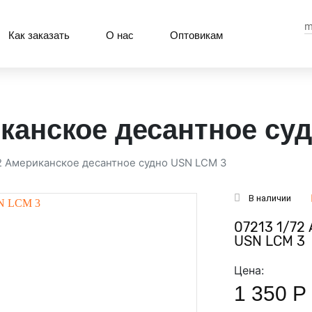
m
Как заказать
О нас
Оптовикам
иканское десантное су
2 Американское десантное судно USN LCM 3
В наличии
07213 1/72
USN LCM 3
Цена:
1 350
Р