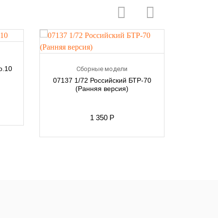
o.10
Сборные модели
07137 1/72 Российский БТР-70
07138 1
(Ранняя версия)
(
1 350
Р