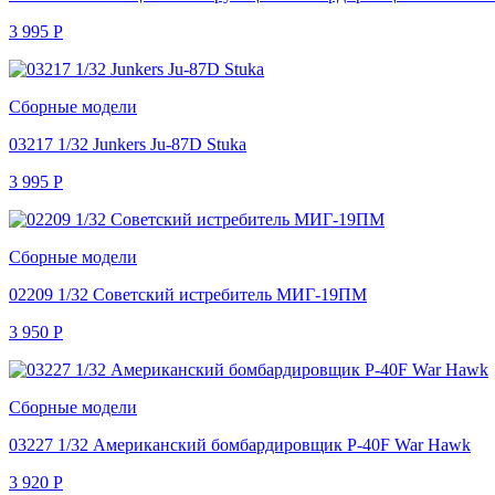
3 995
Р
Сборные модели
03217 1/32 Junkers Ju-87D Stuka
3 995
Р
Сборные модели
02209 1/32 Советский истребитель МИГ-19ПМ
3 950
Р
Сборные модели
03227 1/32 Американский бомбардировщик P-40F War Hawk
3 920
Р