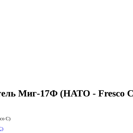
тель Миг-17Ф (НАТО - Fresco C
co C)