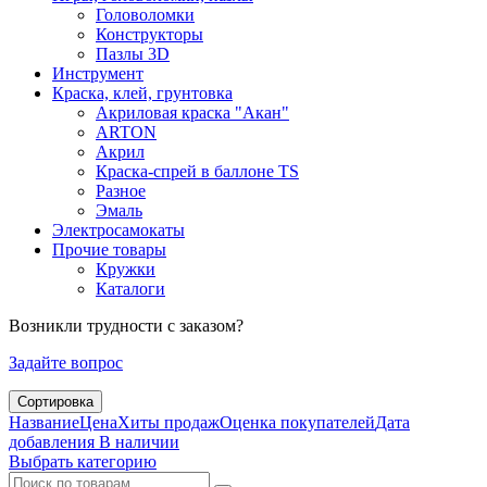
Головоломки
Конструкторы
Пазлы 3D
Инструмент
Краска, клей, грунтовка
Акриловая краска "Акан"
ARTON
Акрил
Краска-спрей в баллоне TS
Разное
Эмаль
Электросамокаты
Прочие товары
Кружки
Каталоги
Возникли трудности с заказом?
Задайте вопрос
Сортировка
Название
Цена
Хиты продаж
Оценка покупателей
Дата
добавления
В наличии
Выбрать категорию