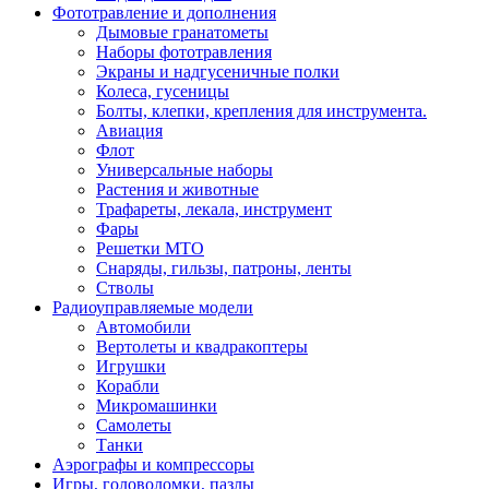
Фототравление и дополнения
Дымовые гранатометы
Наборы фототравления
Экраны и надгусеничные полки
Колеса, гусеницы
Болты, клепки, крепления для инструмента.
Авиация
Флот
Универсальные наборы
Растения и животные
Трафареты, лекала, инструмент
Фары
Решетки МТО
Снаряды, гильзы, патроны, ленты
Стволы
Радиоуправляемые модели
Автомобили
Вертолеты и квадракоптеры
Игрушки
Корабли
Микромашинки
Самолеты
Танки
Аэрографы и компрессоры
Игры, головоломки, пазлы