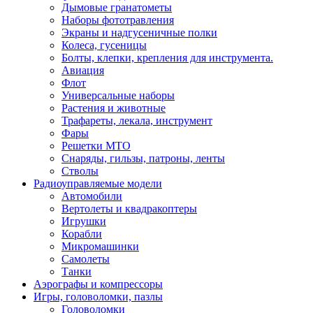
Дымовые гранатометы
Наборы фототравления
Экраны и надгусеничные полки
Колеса, гусеницы
Болты, клепки, крепления для инструмента.
Авиация
Флот
Универсальные наборы
Растения и животные
Трафареты, лекала, инструмент
Фары
Решетки МТО
Снаряды, гильзы, патроны, ленты
Стволы
Радиоуправляемые модели
Автомобили
Вертолеты и квадракоптеры
Игрушки
Корабли
Микромашинки
Самолеты
Танки
Аэрографы и компрессоры
Игры, головоломки, пазлы
Головоломки